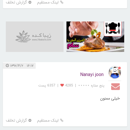
لینک مستقیم
گزارش تخلف
30251541
۱۶:۱۷ ۱۳۹۲/۴/۲
Nanayi joon
پنج ستاره ⋆⋆⋆⋆⋆
|
4285
|
6357 پست
خیلی ممنون
لینک مستقیم
گزارش تخلف