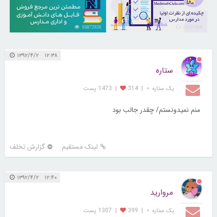
16872926
21724836
۱۲:۳۸ ۱۳۹۲/۴/۲
ستاره
یک ستاره ⋆
|
314
|
1473 پست
منم نمیدونستم/ چقدر جالب بود
لینک مستقیم
گزارش تخلف
۱۲:۴۰ ۱۳۹۲/۴/۲
مروارید
یک ستاره ⋆
|
399
|
1307 پست