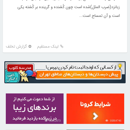
زبانزد(ضرب المثل)شده است چون کُشنده و گرینده بر کُشته یکی
است و آن تمساح است...
لینک مستقیم
گزارش تخلف
30812673
16864746