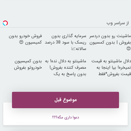
از سراسر وب
ماشینت رو بدون دردسر
سرمایه گذاری بدون
فروش خودرو بدون
بفروش | بدون کمسیون
ریسک با سود 38 درصد
کمیسیون 😍
😍
سالانه📈
دلال ماشینتو به قیمت
ماشینتو به دلال نده! به
بدون کمیسیون
نمیخره! بیا اینجا به
مصرف کننده بفروش!
خودروتو بفروش
قیمت بفروش*فقط
بدون پاسخ به یک
خریدار واقعی*
تماس
موضوع قبل
دعوا داری مگه؟؟؟