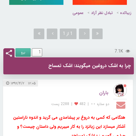
زیباکده
تبادل نظر آزاد
عمومی
1 از 1
7.1K
چرا به اشک دروغین میگویند: اشک تمساح
۱۲:۰۵ ۱۳۹۲/۴/۲
باران
دو ستاره ⋆⋆
|
482
|
2288 پست
هنگامی که کسی به دروغ بر پیشامدی می گرید و اندوه ناراستین
آشکار میسازد این زبانزد را به کار میبریم ولی داستان چیست؟ و
چرا می گوییم : « اشکِ تمساح»