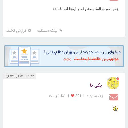
پس ضرب المثل معروف از اینجا آب خورده
لینک مستقیم
گزارش تخلف
۱۴:۳۳ ۱۳۹۲/۴/۲
یکی تا
یک ستاره ⋆
|
501
|
1431 پست