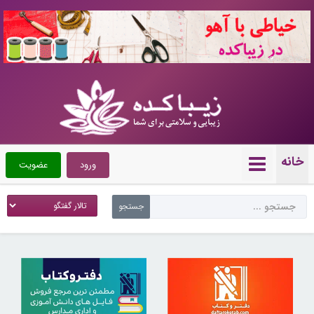
10720051
خانه
ورود
عضویت