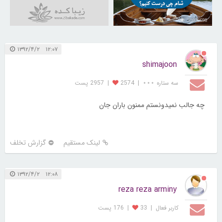
31036698
۱۲:۰۷ ۱۳۹۲/۴/۲
shimajoon
سه ستاره ⋆⋆⋆
|
2574
|
2957 پست
چه جالب نميدونستم ممنون باران جان
لینک مستقیم
گزارش تخلف
۱۲:۰۸ ۱۳۹۲/۴/۲
reza reza arminy
کاربر فعال
|
33
|
176 پست