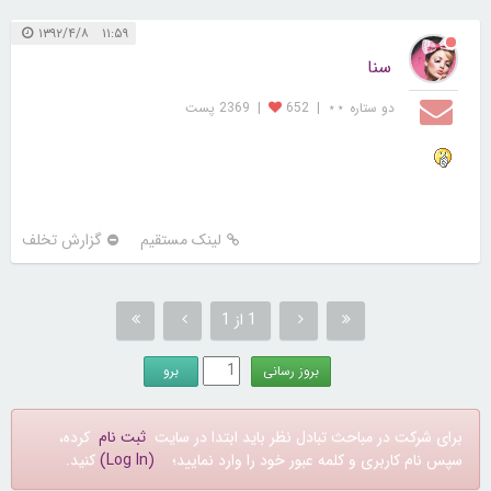
۱۱:۵۹ ۱۳۹۲/۴/۸
سنا
دو ستاره ⋆⋆
|
652
|
2369 پست
لینک مستقیم
گزارش تخلف
1 از 1
برای شرکت در مباحث تبادل نظر باید ابتدا در سایت
ثبت نام
کرده،
سپس نام کاربری و کلمه عبور خود را وارد نمایید؛
(Log In)
کنید.