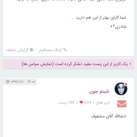
شما کارای بهتر از این هم دارید ...
شادزی*+
لینک مستقیم
گزارش تخلف
یک کاربر از این پست مفید تشکر کرده است (نمایش سپاس ها)
۱۴:۰۲ ۱۳۹۲/۱/۲
شبنم جون
کاربر فعال
|
634
|
788 پست
انشاالله آقای مشعوف