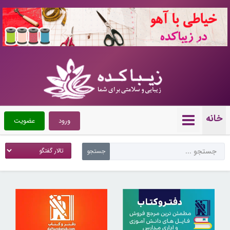
10720528
خانه
ورود
عضویت