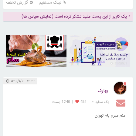
لینک مستقیم
گزارش تخلف
یک کاربر از این پست مفید تشکر کرده است (نمایش سپاس ها)
30253016
21726311
۱۴:۴۲ ۱۳۹۲/۱/۲
بهارک
یک ستاره ⋆
|
455
|
1240 پست
منم میرم بام تهران