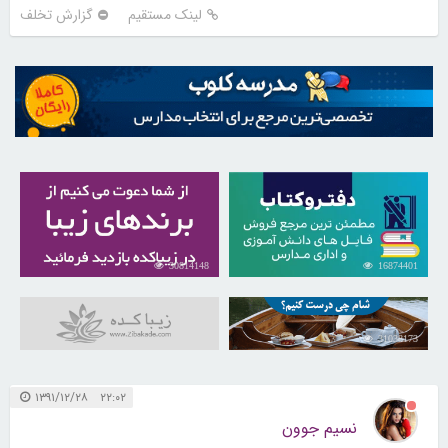
لینک مستقیم
گزارش تخلف
30814148
16874401
31038173
۲۲:۰۲ ۱۳۹۱/۱۲/۲۸
نسیم جوون