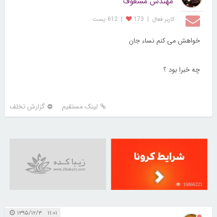
مهندس مشعوف
کاربر فعال
|
173
|
612 پست
خواهش می کنم نساء جان
چه خبرا بود ؟
لینک مستقیم
گزارش تخلف
16866221
۱۱:۰۱ ۱۳۹۵/۱۲/۳