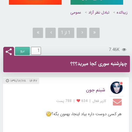
زیباکده
تبادل نظر آزاد
عمومی
1 از 1
7.46K
چهارشنبه سوری کجا میرید؟؟؟
۱۶:۴۲ ۱۳۹۱/۱۲/۲۸
شبنم جون
کاربر فعال
|
634
|
788 پست
هر کسی دوست داره بیاد اینجا، بهمون بگه؟