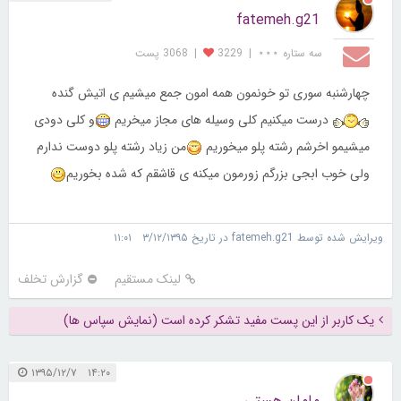
fatemeh.g21
سه ستاره ⋆⋆⋆
|
3229
|
3068 پست
چهارشنبه سوری تو خونمون همه امون جمع میشیم ی اتیش گنده
درست میکنیم کلی وسیله های مجاز میخریم
و کلی دودی
میشیمو اخرشم رشته پلو میخوریم
من زیاد رشته پلو دوست ندارم
ولی خوب ابجی بزرگم زورمون میکنه ی قاشقم که شده بخوریم
ویرایش شده توسط fatemeh.g21 در تاریخ ۳/۱۲/۱۳۹۵ ۱۱:۰۱
لینک مستقیم
گزارش تخلف
یک کاربر از این پست مفید تشکر کرده است (نمایش سپاس ها)
۱۴:۲۰ ۱۳۹۵/۱۲/۷
مامان هستی