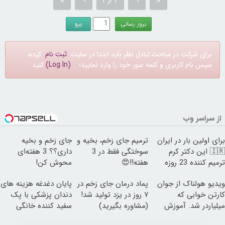
1 از 1
برای شرکت در مباحث تبادل نظر باید ابتدا در سایت
ثبت نام
کرده،
سپس نام کاربری و کلمه عبور خود را وارد نمایید؛
(Log In)
کنید.
از سراسر وب
برای اولین بار در ایران
ترمیم جای زخم، بخیه و
جای زخم و بخیه
🇮🇷 این دکتر کرم
سوختگی فقط در 3
داری؟؟ 3 هفته‌ای
ترمیم کننده 23 روزه
هفته!!😍
محوش کن!
ساخت!
ویدیو هولناک از جوان
پماد درمان جای زخم در
پایان دغدغه هزینه های
کارتن خوابی که
۷ روز در یزد تولید شد!
دندان پزشکی با پک
میلیاردر شد. آموزش
(مشاوره بگیرید)
سفید کننده خانگی
رایگان