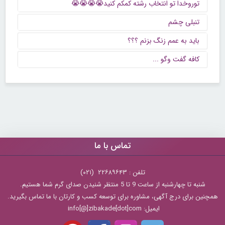
توروخدا تو انتخاب رشته کمکم کنید😭😭😭😭
تنبلی چشم
باید به عمم زنگ بزنم ؟؟؟
كافه گفت وگو ...
تماس با ما
تلفن : ۲۲۶۸۹۶۴۳ (۰۲۱)
شنبه تا چهارشنبه از ساعت 9 تا 5 منتظر شنیدن صدای گرم شما هستیم.
همچنین برای درج آگهی، مشاوره برای توسعه کسب و کارتان با ما تماس بگیرید.
ایمیل: info[@]zibakade[dot]com