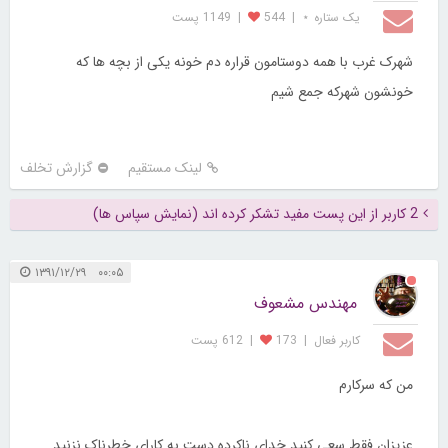
یک ستاره ⋆
|
544
|
1149 پست
شهرک غرب با همه دوستامون قراره دم خونه یکی از بچه ها که
خونشون شهرکه جمع شیم
لینک مستقیم
گزارش تخلف
2 کاربر از این پست مفید تشکر کرده اند (نمایش سپاس ها)
۰۰:۰۵ ۱۳۹۱/۱۲/۲۹
مهندس مشعوف
کاربر فعال
|
173
|
612 پست
من که سرکارم
عزیزان فقط سعی کنید خدای ناکرده دست به کارای خطرناک نزنید