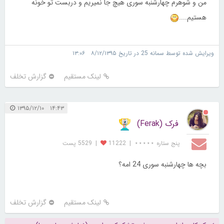
من و شوهرم چهارشنبه سوری هیچ جا نمیریم و دربست تو خونه
هستیم....
ویرایش شده توسط سمانه 25 در تاریخ ۸/۱۲/۱۳۹۵ ۱۳:۰۶
لینک مستقیم
گزارش تخلف
۱۴:۴۳ ۱۳۹۵/۱۲/۱۰
فرک (Ferak)
پنج ستاره ⋆⋆⋆⋆⋆
|
11222
|
5529 پست
بچه ها چهارشنبه سوری 24 امه؟
لینک مستقیم
گزارش تخلف