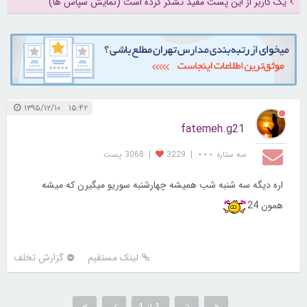
یک کاربر از این پست مفید تشکر کرده است (نمایش سپاس ها)
۱۵:۴۲ ۱۳۹۵/۱۲/۱۰
fatemeh.g21
سه ستاره ⋆⋆⋆
|
3229
|
3068 پست
اره دیگه سه شنبه شب همیشه چهارشنبه سوریو میگیرن که میشه
همون 24
لینک مستقیم
گزارش تخلف