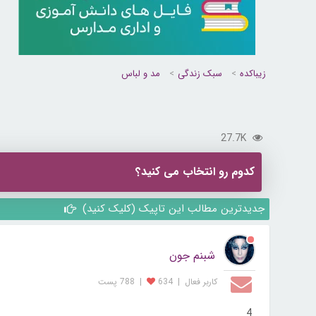
زیباکده
سبک زندگی
مد و لباس
27.7K
کدوم رو انتخاب می کنید؟
جدیدترین مطالب این تاپیک (کلیک کنید)
شبنم جون
کاربر فعال
|
634
|
788 پست
4