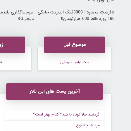
های نوین بداند
⏳فرصت محدود!! 3000گیگ اینترنت خانگی
سرمایه‌گذاری بلندمد
180 روزه فقط 600 هزارتومان!!
دیجی‌کالا
موضوع قبل
زی
مد
ست لباس سرخابی
آخرین پست های این تالار
گردنبند طلا کوتاه یا بلند؟ کدام بهتر است؟
مرد ها چه نوع