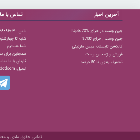
آخرین اخبار
تماس با ما
جین وست در حراج Upto70%!
تلفن : ۲۲۶۸۹۶۴۳ (۰۲۱)
جين وست , حراج تا70%
شما هستیم.
کالکشن تابستانه میس مارتینی
همچنین برای در
فروش ویژه جین وست
کارتان با ما تما
تخفیف بنتون تا 50 درصد
ایمیل: info[@]zibakade[dot]com
تمامی حقوق مادی و معنوی