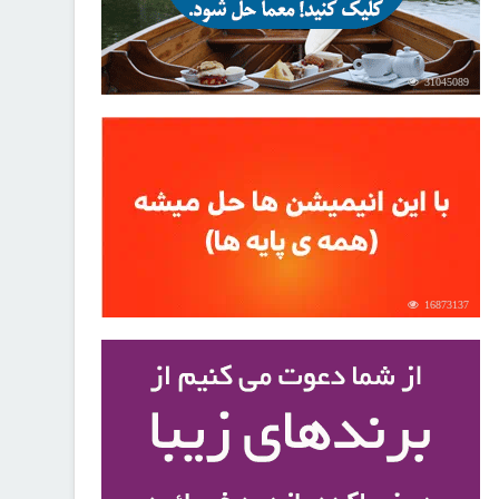
31045089
16873137