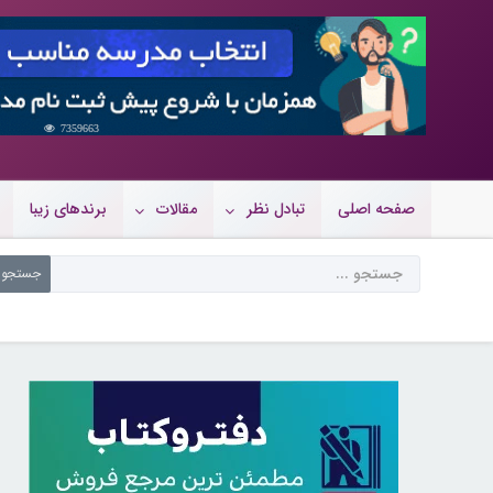
7359663
صفحه اصلی
تبادل نظر
مقالات
برندهای زیبا