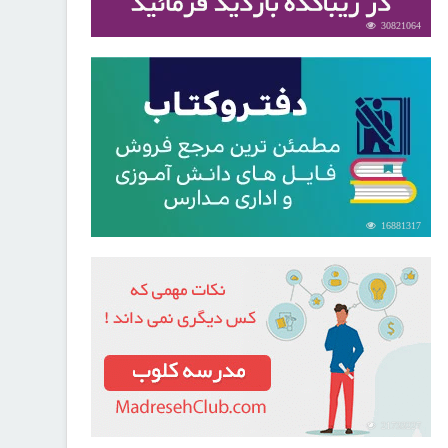
30821064
16881317
21733227