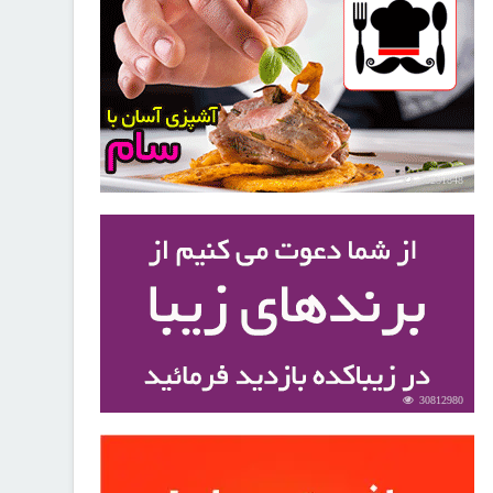
30251848
30812980