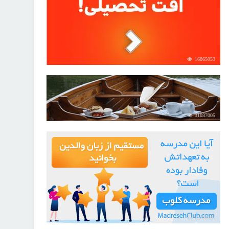
16865053
31037005
21725143