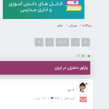
زیباکده
ورزش
سایر
1 از 1
17.3K
پارکور دختران در ا یر ان
د پ
کاربر فعال
|
420
|
716 پست