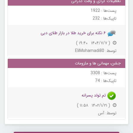
تعطیلات گردی و وقت گذرانی
پست‌ها :
1922
تاپیک‌ها :
232
۶ نکته برای خرید طلا در بازار طلای دبی
( ۱۴۰۴/۷/۷ ۱۹:۴۰ )
توسط:
EliMohamadi80
جشن، مهمانی ها و ملزومات
پست‌ها :
3308
تاپیک‌ها :
74
تم تولد پسرانه
( ۱۴۰۲/۱/۲۱ ۱۱:۵۸ )
توسط:
آس