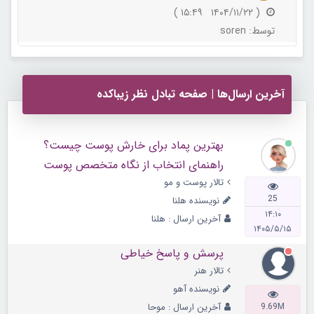
( ۱۴۰۴/۱۱/۲۲ ۱۵:۴۹ )
توسط:
soren
آخرین ارسال‌ها | صفحه تبادل نظر زیباکده
بهترین پماد برای خارش پوست چیست؟
راهنمای انتخاب از نگاه متخصص پوست
تالار پوست و مو
25
نویسنده
هلنا
۱۴:۱۰
آخرین ارسال :
هلنا
۱۴۰۵/۵/۱۵
پرسش و پاسخ خیاطی
تالار هنر
نویسنده
آهو
9.69M
آخرین ارسال :
موحا