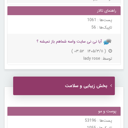
راهنمای تالار
پست‌ها :
1061
تاپیک‌ها :
56
آیا نی نی سایت واسه شماهم باز نمیشه ؟
( ۱۴۰۵/۳/۱۱ ۰۳:۵۲ )
توسط:
lady rose
بخش زیبایی و سلامت
پوست و مو
پست‌ها :
53196