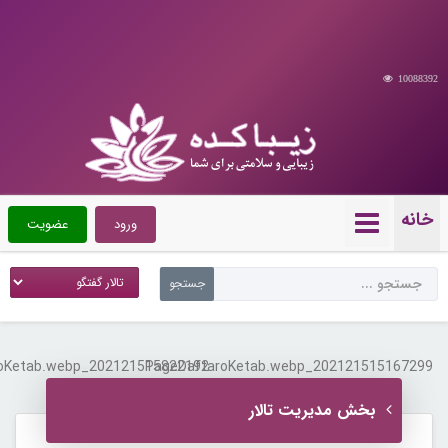
10088392
خانه
ورود
عضویت
202121515822192_PageJahaniDaftaroKetab.webp
202121515167299_PageDaftaroKetab.webp
بخش مدیریت تالار