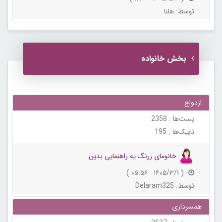
توسط:
هلنا
بخش خانواده
ازدواج
پست‌ها :
2358
تاپیک‌ها :
195
خانومای زرنگ یه راهنمایی بدین
( ۱۴۰۵/۳/۱ ۰۵:۵۶ )
توسط:
Delaram325
همسرداری