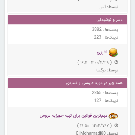
توسط:
آس
دسر و نوشیدنی
پست‌ها :
3882
تاپیک‌ها :
223
اشپزی
( ۱۴۰۰/۱۱/۲۸ ۱۶:۱۱ )
توسط:
نرگسا
همه چیز در مورد عروسی و نامزدی
پست‌ها :
2865
تاپیک‌ها :
127
مهم‌ترین قوانین برای تهیه جهیزیه عروس
( ۱۴۰۴/۷/۷ ۱۹:۵۰ )
توسط:
EliMohamadi80