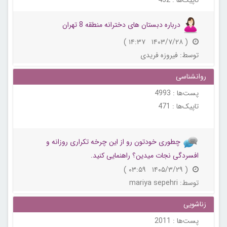
تاپیک‌ها :
452
درباره دبستان های دخترانه منطقه 8 تهران
( ۱۴۰۳/۷/۲۸ ۱۴:۳۷ )
توسط:
فیروزه فریدی
روانشناسی
پست‌ها :
4993
تاپیک‌ها :
471
چطوری خودتون رو از این چرخه تکراری روزانه و
افسردگی نجات میدین؟ راهنمایی کنید.
( ۱۴۰۵/۳/۲۹ ۰۳:۵۹ )
توسط:
mariya sepehri
زناشویی
پست‌ها :
2011