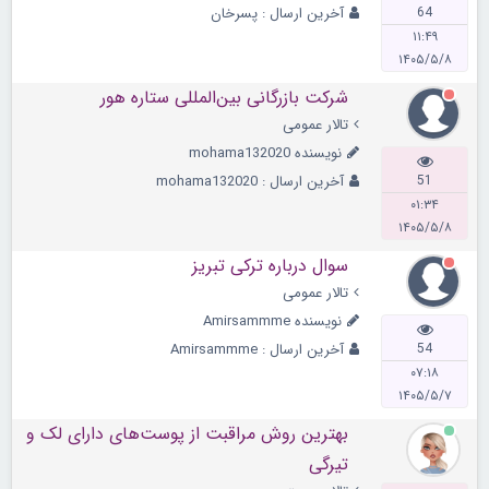
64
آخرین ارسال :
پسرخان
۱۱:۴۹
۱۴۰۵/۵/۸
شرکت بازرگانی بین‌المللی ستاره هور
تالار عمومی
نویسنده
mohama132020
51
آخرین ارسال :
mohama132020
۰۱:۳۴
۱۴۰۵/۵/۸
سوال درباره ترکی تبریز
تالار عمومی
نویسنده
Amirsammme
54
آخرین ارسال :
Amirsammme
۰۷:۱۸
۱۴۰۵/۵/۷
بهترین روش مراقبت از پوست‌های دارای لک و
تیرگی