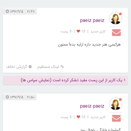
۲۱:۴۸ ۱۳۹۲/۹/۵
paeiz paeiz
کاربر جديد
|
10
|
5 پست
هرکسی هنر جدید داره ارایه بده! ممنون
لینک مستقیم
گزارش تخلف
یک کاربر از این پست مفید تشکر کرده است (نمایش سپاس ها)
۲۱:۵۰ ۱۳۹۲/۹/۵
paeiz paeiz
کاربر جديد
|
10
|
5 پست
گوشواره خانگی باحال بود