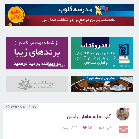
30820812
16881065
31044837
۱۱:۲۷ ۱۳۹۲/۲/۱۰
گلی خانم مامان رادین
کاربر فعال
|
38
|
243 پست