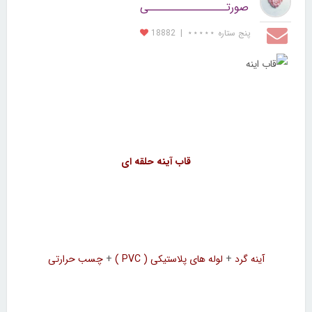
صورتــــــــــــــــی
پنج ستاره ⋆⋆⋆⋆⋆
|
18882
قاب آینه حلقه ای
آینه گرد
+
لوله های پلاستیکی ( PVC )
+
چسب حرارتی