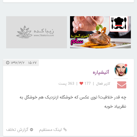
30259680
۱۵:۲۷ ۱۳۹۲/۳/۲
آتیشپاره
کاربر فعال
|
177
|
363 پست
چه قدر خلاقیت! توی عکس که خوشگله ازنزدیک هم خوشگل به
نظربیاد خوبه
لینک مستقیم
گزارش تخلف