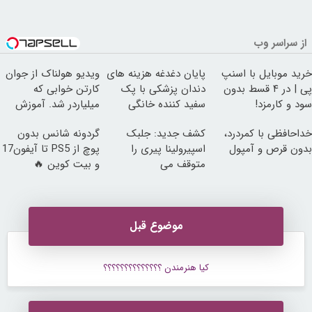
از سراسر وب
خرید موبایل با اسنپ
پایان دغدغه هزینه های
ویدیو هولناک از جوان
پی | در ۴ قسط بدون
دندان پزشکی با پک
کارتن خوابی که
سود و کارمزد!
سفید کننده خانگی
میلیاردر شد. آموزش
رایگان
خداحافظی با کمردرد،
کشف جدید: جلبک
گردونه شانس بدون
بدون قرص و آمپول
اسپیرولینا پیری را
پوچ از PS5 تا آیفون17
متوقف می
و بیت کوین 🔥
کند50%تخفیف
موضوع قبل
کیا هنرمندن ؟؟؟؟؟؟؟؟؟؟؟؟؟؟