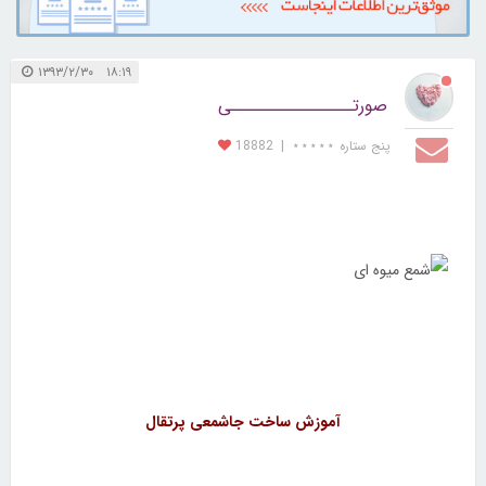
۱۸:۱۹ ۱۳۹۳/۲/۳۰
صورتــــــــــــــــی
پنج ستاره ⋆⋆⋆⋆⋆
|
18882
آموزش ساخت جاشمعی پرتقال