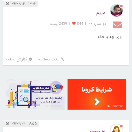
۱۳:۰۶ ۱۳۹۲/۲/۱۴
مریم
دو ستاره ⋆⋆
|
844
|
2439 پست
وای چه با حاله
لینک مستقیم
گزارش تخلف
21732975
16872885
۱۹:۵۵ ۱۳۹۲/۲/۲۲