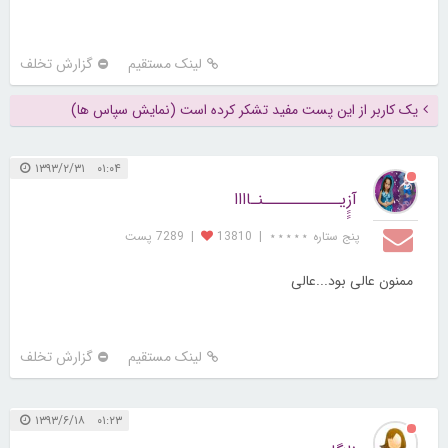
لینک مستقیم
گزارش تخلف
یک کاربر از این پست مفید تشکر کرده است (نمایش سپاس ها)
۰۱:۰۴ ۱۳۹۳/۲/۳۱
آزِِِِیـــــــــــنـاااا
پنج ستاره ⋆⋆⋆⋆⋆
|
13810
|
7289 پست
ممنون عالی بود...عالی
لینک مستقیم
گزارش تخلف
۰۱:۲۳ ۱۳۹۳/۶/۱۸