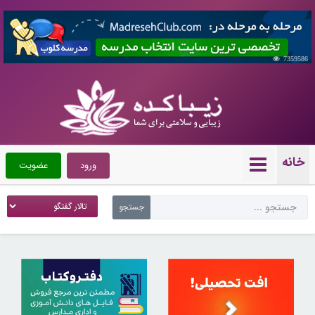
7359586
خانه
ورود
عضویت