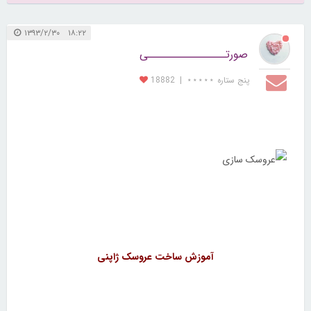
۱۸:۲۲ ۱۳۹۳/۲/۳۰
صورتــــــــــــــــی
پنج ستاره ⋆⋆⋆⋆⋆
|
18882
آموزش ساخت عروسک ژاپنی