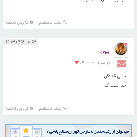
لینک مستقیم
گزارش تخلف
۰۰:۵۴ ۱۳۹۲/۹/۶
ببوری
دو ستاره ⋆⋆
|
701
خیلی قشنگن
خدا نثیب کنه
لینک مستقیم
گزارش تخلف