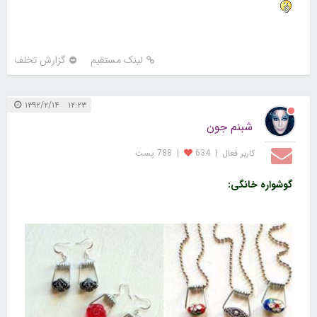
لینک مستقیم
گزارش تخلف
۱۲:۲۳ ۱۳۹۲/۲/۱۴
شبنم جون
کاربر فعال
|
634
|
788 پست
گوشواره خانگی: