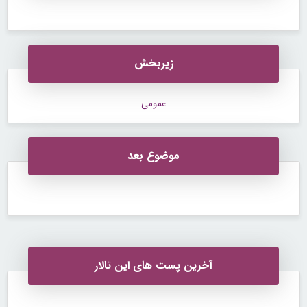
زیربخش
عمومی
موضوع بعد
آخرین پست های این تالار