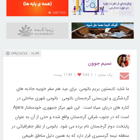
16877319
21737409
31049271
۲۱:۳۹ ۱۳۹۱/۱۲/۲۸
نسیم جوون
یک ستاره ⋆
|
544
|
1149 پست
ما شاید تابستون بریم باتومی. برای عید هم سفر خوبیه.جاذبه های
گردشگری و توریستی گرجستان باتومی : باتومی شهری ساحلی در
کناره های دریای سیاه است . اين شهر مركز جمهوری خودمختار Ajara
است كه در جنوب شرقی گرجستان واقع شده و حتی از آن به عنوان
پایتخت دوم گرجستان نام برده می شود. باتومی از نظر جغرافیائی در
منطقه نیمه گرمسیری قرار دارد که به همین دلیل مناطق طبیعی