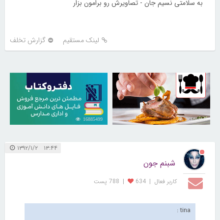
به سلامتی نسیم جان - تصاویرش رو برامون بزار
لینک مستقیم
گزارش تخلف
16885499
30264114
۱۳:۴۴ ۱۳۹۲/۱/۲
شبنم جون
کاربر فعال
|
634
|
788 پست
tina :