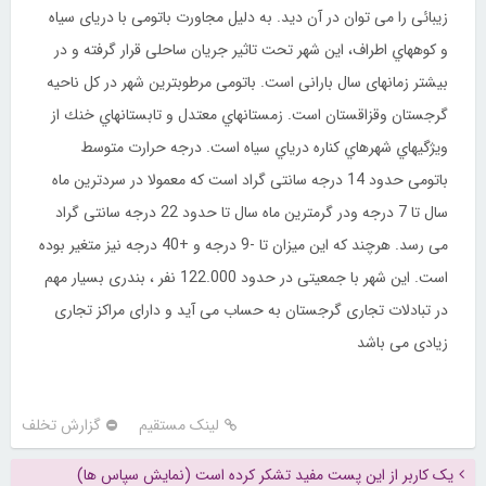
زیبائی را می توان در آن دید. به دلیل مجاورت باتومی با دریای سیاه
و کوههاي اطراف، این شهر تحت تاثیر جریان ساحلی قرار گرفته و در
بیشتر زمانهای سال بارانی است. باتومی مرطوبترین شهر در کل ناحیه
گرجستان وقزاقستان است. زمستانهاي معتدل و تابستانهاي خنك از
ويژگيهاي شهرهاي كناره درياي سياه است. درجه حرارت متوسط
باتومی حدود 14 درجه سانتی گراد است که معمولا در سردترین ماه
سال تا 7 درجه ودر گرمترین ماه سال تا حدود 22 درجه سانتی گراد
می رسد. هرچند که این میزان تا -9 درجه و +40 درجه نیز متغیر بوده
است. این شهر با جمعیتی در حدود 122.000 نفر ، بندری بسیار مهم
در تبادلات تجاری گرجستان به حساب می آید و دارای مراکز تجاری
زیادی می باشد
لینک مستقیم
گزارش تخلف
یک کاربر از این پست مفید تشکر کرده است (نمایش سپاس ها)