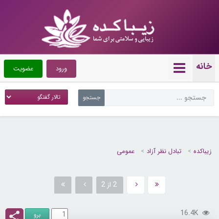
خانه
ورود
عضویت
زیباکده
تبادل نظر آزاد
عمومی
2 از 2
16.4K