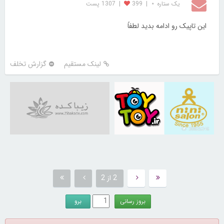
یک ستاره ⋆
|
399
|
1307 پست
این تاپیک رو ادامه بدید لطفاً
لینک مستقیم
گزارش تخلف
30825246
2 از 2