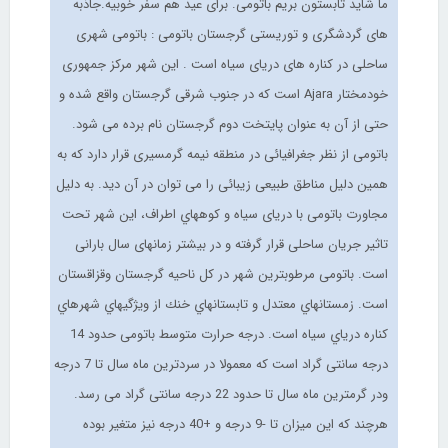
ما شاید تابستون بریم باتومی. برای عید هم سفر خوبیه.جاذبه
های گردشگری و توریستی گرجستان باتومی : باتومی شهری
ساحلی در کناره های دریای سیاه است . اين شهر مركز جمهوری
خودمختار Ajara است كه در جنوب شرقی گرجستان واقع شده و
حتی از آن به عنوان پایتخت دوم گرجستان نام برده می شود.
باتومی از نظر جغرافیائی در منطقه نیمه گرمسیری قرار دارد که به
همین دلیل مناطق طبیعی زیبائی را می توان در آن دید. به دلیل
مجاورت باتومی با دریای سیاه و کوههاي اطراف، این شهر تحت
تاثیر جریان ساحلی قرار گرفته و در بیشتر زمانهای سال بارانی
است. باتومی مرطوبترین شهر در کل ناحیه گرجستان وقزاقستان
است. زمستانهاي معتدل و تابستانهاي خنك از ويژگيهاي شهرهاي
كناره درياي سياه است. درجه حرارت متوسط باتومی حدود 14
درجه سانتی گراد است که معمولا در سردترین ماه سال تا 7 درجه
ودر گرمترین ماه سال تا حدود 22 درجه سانتی گراد می رسد.
هرچند که این میزان تا -9 درجه و +40 درجه نیز متغیر بوده