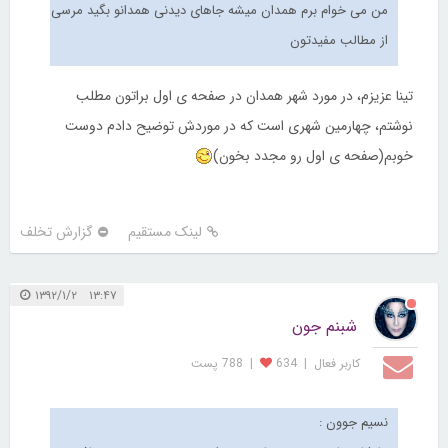
من می خوام برم همدان میشه جاهای دیدنی همدانو بگید مرسی
از مطالب مفیدتون
تینا عزیزم، در مورد شهر همدان در صفحه ی اول براتون مطلب
نوشتم، چهارمین شهری است که در موردش توضیح دادم دوست
خوبم
(صفحه ی اول رو مجدد بخون)
لینک مستقیم
گزارش تخلف
۱۳:۴۷ ۱۳۹۲/۱/۲
شبنم جون
کاربر فعال
|
634
|
788 پست
نسیم جوون :