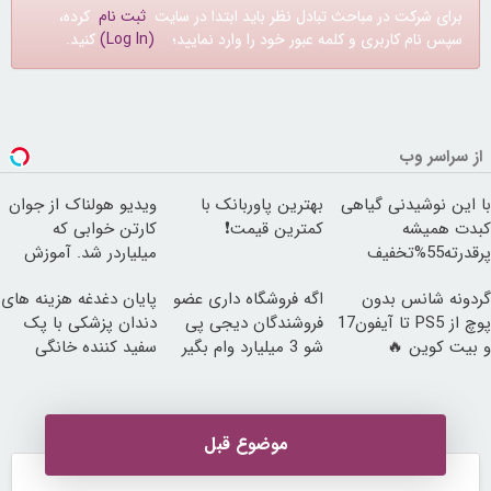
برای شرکت در مباحث تبادل نظر باید ابتدا در سایت
ثبت نام
کرده،
سپس نام کاربری و کلمه عبور خود را وارد نمایید؛
(Log In)
کنید.
از سراسر وب
با این نوشیدنی گیاهی
بهترین پاوربانک با
ویدیو هولناک از جوان
کبدت همیشه
کمترین قیمت❗
کارتن خوابی که
پرقدرته55%تخفیف
میلیاردر شد. آموزش
رایگان
گردونه شانس بدون
اگه فروشگاه داری عضو
پایان دغدغه هزینه های
پوچ از PS5 تا آیفون17
فروشندگان دیجی پی
دندان پزشکی با پک
و بیت کوین 🔥
شو 3 میلیارد وام بگیر
سفید کننده خانگی
موضوع قبل