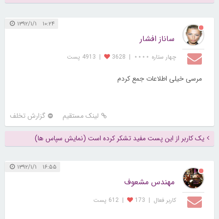
۱۰:۲۴ ۱۳۹۲/۱/۱
ساناز افشار
چهار ستاره ⋆⋆⋆⋆
|
3628
|
4913 پست
مرسی خیلی اطلاعات جمع کردم
لینک مستقیم
گزارش تخلف
یک کاربر از این پست مفید تشکر کرده است (نمایش سپاس ها)
۱۶:۵۵ ۱۳۹۲/۱/۱
مهندس مشعوف
کاربر فعال
|
173
|
612 پست