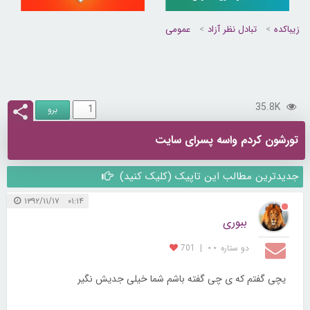
زیباکده
تبادل نظر آزاد
عمومی
35.8K
تورشون کردم واسه پسرای سایت
جدیدترین مطالب این تاپیک (کلیک کنید)
۰۱:۱۴ ۱۳۹۲/۱۱/۱۷
ببوری
دو ستاره ⋆⋆
|
701
یچی گفتم که ی چی گفته باشم شما خیلی جدیش نگیر