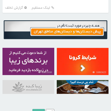
لینک مستقیم
گزارش تخلف
30813550
16865623
31037575