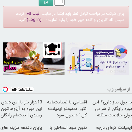
برای شرکت در مباحث تبادل نظر باید ابتدا در سایت
ثبت نام
کرده،
سپس نام کاربری و کلمه عبور خود را وارد نمایید؛
(Log In)
کنید.
30252418
21725713
از سراسر وب
به پول نیاز داری؟ این
اقساطی با ضمانت‌نامه
13هزار نفر با این دیدن
دوره رایگان از شر بی
کتبی دندونتو ایمپلنت
این دوره به آرزوهاشون
پولی خلاصت میکنه
کن ✅ بدون سود
رسیدن | ثبت‌‌نام رایگان
ایمپلنت کره‌ای درجه
بدون سود اقساطی با
پایان دغدغه هزینه های