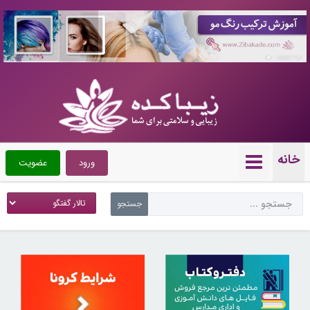
10087754
خانه
ورود
عضویت