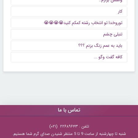
واسش بزارم..
کار
توروخدا تو انتخاب رشته کمکم کنید😭😭😭😭
تنبلی چشم
باید به عمم زنگ بزنم ؟؟؟
كافه گفت وگو ...
تماس با ما
تلفن : ۲۲۶۸۹۶۴۳ (۰۲۱)
شنبه تا چهارشنبه از ساعت 9 تا 5 منتظر شنیدن صدای گرم شما هستیم.