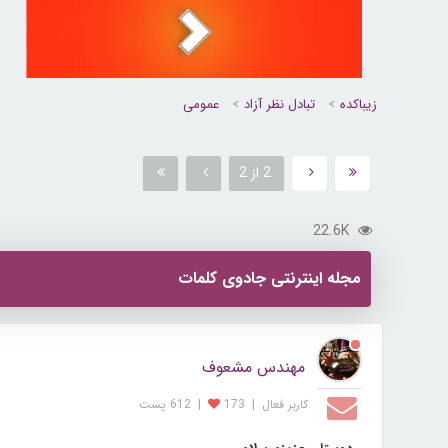
زیباکده
تبادل نظر آزاد
عمومی
2 از 2
22.6K
مجله اینترنتی جادوی کلمات
مهندس مشعوف
کاربر فعال
|
173
|
612 پست