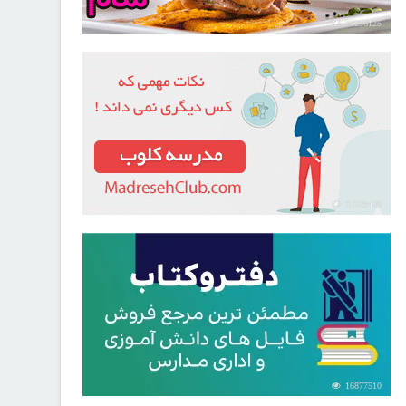
30256125
21729420
16877510