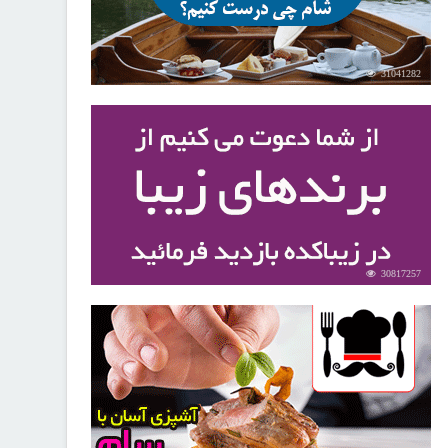
31041282
30817257