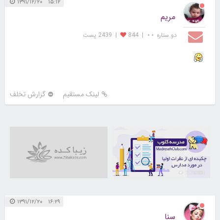
۱۵:۱۲ ۱۳۹۱/۱۲/۲۰
مریم
دو ستاره ⋆⋆
|
844
|
2439 پست
لینک مستقیم
گزارش تخلف
21732831
۱۶:۲۹ ۱۳۹۱/۱۲/۲۰
سنا