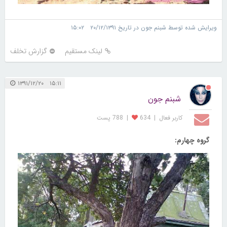
ویرایش شده توسط شبنم جون در تاریخ ۲۰/۱۲/۱۳۹۱ ۱۵:۰۲
لینک مستقیم
گزارش تخلف
۱۵:۱۱ ۱۳۹۱/۱۲/۲۰
شبنم جون
کاربر فعال
|
634
|
788 پست
گروه چهارم: