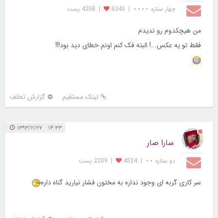
چهار ستاره ⋆⋆⋆⋆
|
6343
|
4258 پست
من هیچکدوم رو ندیدم
فقط تو یه عکس...! البته فک کنم اونم خطای دید بود!!!
لینک مستقیم
گزارش تخلف
۱۴:۳۳ ۱۳۹۳/۲/۲۷
سارا صار
دو ستاره ⋆⋆
|
4524
|
2209 پست
سر کاری گربه ای وجود نداره به مختون فشار نیارید گناه داره