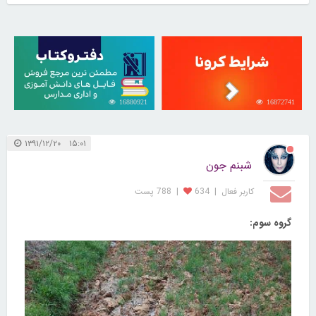
16880921
16872741
۱۵:۰۱ ۱۳۹۱/۱۲/۲۰
شبنم جون
کاربر فعال
|
634
|
788 پست
گروه سوم: