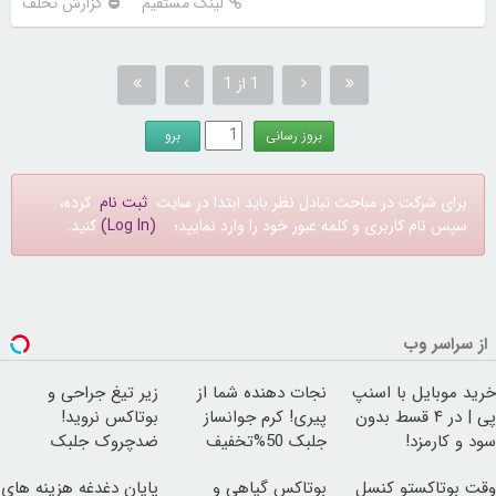
لینک مستقیم
گزارش تخلف
1 از 1
برای شرکت در مباحث تبادل نظر باید ابتدا در سایت
ثبت نام
کرده،
سپس نام کاربری و کلمه عبور خود را وارد نمایید؛
(Log In)
کنید.
از سراسر وب
خرید موبایل با اسنپ
نجات دهنده شما از
زیر تیغ جراحی و
پی | در ۴ قسط بدون
پیری! کرم جوانساز
بوتاکس نروید!
سود و کارمزد!
جلبک 50%تخفیف
ضدچروک جلبک
با40%تخفیف
وقت بوتاکستو کنسل
بوتاکس گیاهی و
پایان دغدغه هزینه های