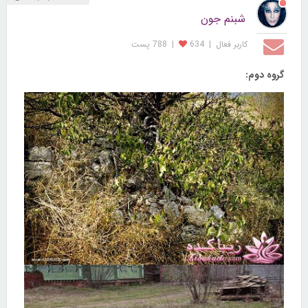
شبنم جون
کاربر فعال
|
634
|
788 پست
گروه دوم: