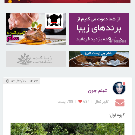
30259536
30820668
31044693
۱۴:۳۷ ۱۳۹۱/۱۲/۲۰
شبنم جون
کاربر فعال
|
634
|
788 پست
گروه اول: