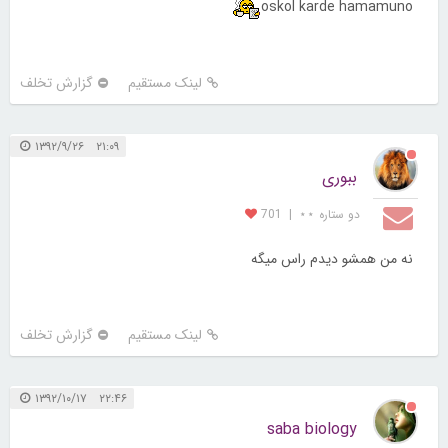
oskol karde hamamuno
لینک مستقیم
گزارش تخلف
۲۱:۰۹ ۱۳۹۲/۹/۲۶
ببوری
دو ستاره ⋆⋆
|
701
نه من همشو دیدم راس میگه
لینک مستقیم
گزارش تخلف
۲۲:۴۶ ۱۳۹۲/۱۰/۱۷
saba biology