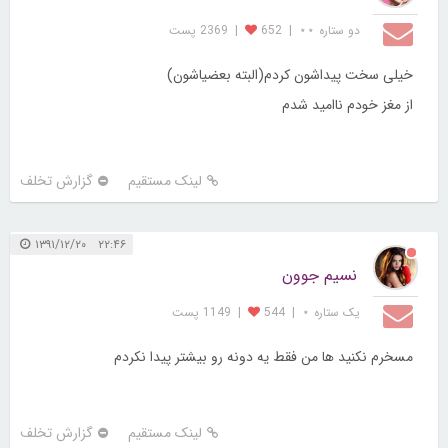
دو ستاره ⋆⋆
|
652
|
2369 پست
خیلی سخت پیداشون کردم(البته بعضیاشون)
از مغز خودم ناامید شدم
لینک مستقیم
گزارش تخلف
۲۲:۴۶ ۱۳۹۱/۱۲/۲۰
نسیم جوون
یک ستاره ⋆
|
544
|
1149 پست
مسخرم نکنید ها من فقط یه دونه رو بیشتر پیدا نکردم
لینک مستقیم
گزارش تخلف