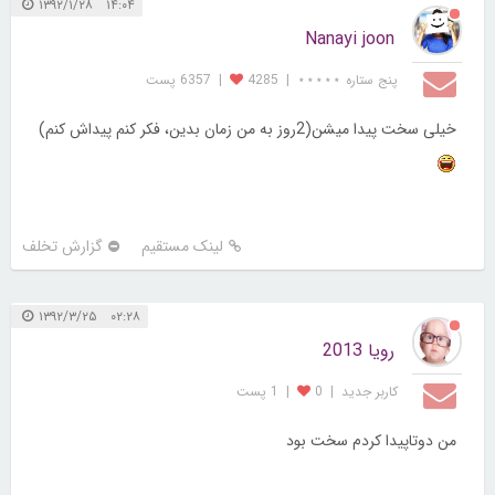
۱۴:۰۴ ۱۳۹۲/۱/۲۸
Nanayi joon
پنج ستاره ⋆⋆⋆⋆⋆
|
4285
|
6357 پست
خیلی سخت پیدا میشن(2روز به من زمان بدین، فکر کنم پیداش کنم)
لینک مستقیم
گزارش تخلف
۰۲:۲۸ ۱۳۹۲/۳/۲۵
رویا 2013
کاربر جديد
|
0
|
1 پست
من دوتاپیدا کردم سخت بود