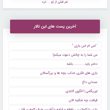
نفر قبلی از تو ... تره
آخرین پست های این تالار
' اس ام اس بازی "
من شما را به چالش دعوت میکنم!
دختر باید............باشه
بازی های فکری جذاب بچه ها و بزرگسالان
صندلی داغ
اوریگامی | الگوی کاغذی
قیافت چه شکلیه الان
بازی با کلمات بی نقطه و ادامه با آخرين حرف كلمه ي قبلي