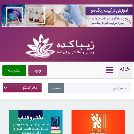
10090121
خانه
ورود
عضویت