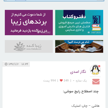
30812582
16872835
31036607
۱۸:۳۴ ۱۳۹۲/۱/۲
نگار اسدی
یک ستاره ⋆
|
349
|
994 پست
چند اصطلاح رایج سوشی:
هاشی – چاپ استیک