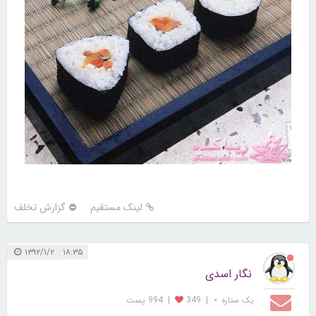
لینک مستقیم
گزارش تخلف
۱۸:۳۵ ۱۳۹۲/۱/۲
نگار اسدی
یک ستاره ⋆
|
349
|
994 پست