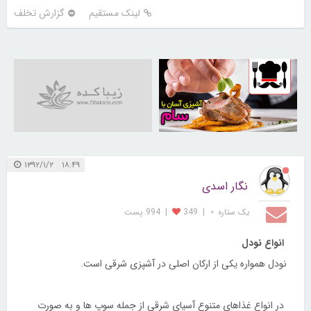
لینک مستقیم
گزارش تخلف
30251450
۱۸:۴۹ ۱۳۹۲/۱/۲
نگار اسدی
یک ستاره ⋆
|
349
|
994 پست
انواع نودل
نودل همواره یکی از ارکان اصلی در آشپزی شرقی است.
در انواع غذاهای متنوع آسیای شرقی از جمله سوپ ها و به صورت