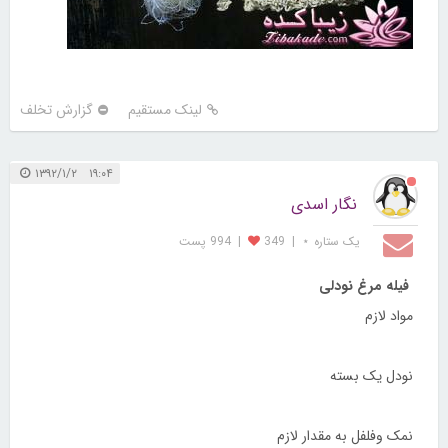
لینک مستقیم
گزارش تخلف
۱۹:۰۴ ۱۳۹۲/۱/۲
نگار اسدی
یک ستاره ⋆
|
349
|
994 پست
فیله مرغ نودلی
مواد لازم
نودل یک بسته
نمک وفلفل به مقدار لازم