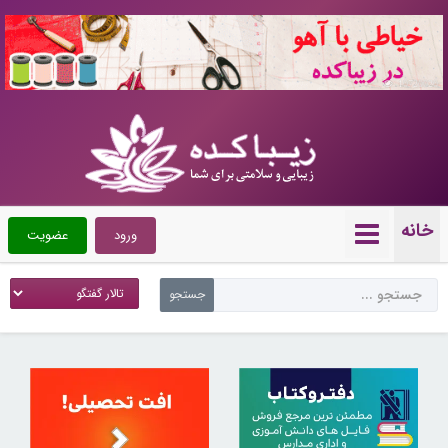
10720020
خانه
ورود
عضویت