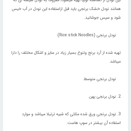
این نودل از نشاسته لوبیا تهیه میشود، معروف به نودل شیشه ای که
همانند نودل خشک برنجی باید قبل ازاستفاده این نودل در آب خیس
شود و سپس جوشانید.
نودل برنجی (Rice stick Noodles):
تهیه شده از آرد برنج وتنوع بسیار زیاد در سایز و اشکال مختلف را دارا
میباشد.
نودل برنجی متوسط.
2. نودل برنجی پهن.
3. نودل برنجی ورق شده مثلثی که شبیه ترتیلا میباشد و موارد
استفاده آن بیشتر در سوپ هاست.