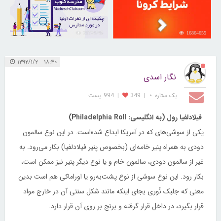
21724745
16864655
۱۸:۴۰ ۱۳۹۲/۱/۲
نگار اسدی
یک ستاره ⋆
|
349
|
994 پست
فیلادلفیا رول (به انگلیسی: Philadelphia Roll)
یکی از سوشی‌های که در آمریکا ابداع شده‌است. در این نوع سالمون
دودی به همراه پنیر خامه‌ای (بخصوص پنیر فیلادلفیا) بکار می‌رود. به
غیر از سالمون دودی، سالمون خام و یا نوع دیگر پنیر نیز ممکن است،
بکار رود. این نوع سوشی از نوع پشت‌به‌رو یا اوراماکی هم است بدین
معنی که جلبک نُوری بجای اینکه مانند شکل سنتی آن در خارج مواد
قرار بگیرد، در داخل قرار گرفته و برنج بر روی آن قرار دارد.