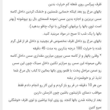
ظرف پیرکس روی شعله کم حرارت بدین
بالهای مرغ رو بعد اینکه حسابی شستین و خشک کردین داخل کاسه
سس بریزین و اجازه بدین سس تمومه قسمتای بال رو بپوشونه (بهتر
است توی بالها را برشهای کوچکی با نوک چاقو بدهید).
بالها را یک شب تا صبح در مواد مرینید کنید.
بالهای مرغ رو داخل ظرف مخصوص فر بچینید و داخل فر از قبل گرم
شده با حرارت 180 درجه بذارین به مدت 45 دقیقه
* وقتی بالهار و از کاسه سس بیرون میارین مقداری سس داخل کاسه
باقی میمونه این سس رو سرازیر نکنین داخل سینک چون این سس
رو ضمن مراحل پخت با قلمو روی بالها بمالین تا کباب بال مرغ شما
لذیذ تر و خوشمزه تر بشه
من هر 10 دقیقه در فر رو باز کردم و این کار رو انجام دادم فقط
مواظب دستای نازنینتون باشین چون لازمش دارین
بعد از پخته شدن بالها کنجد رو روی اونا بپاشین و توی ظرف خوشگلی
سرو کنین